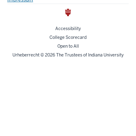
resources
Accessibility
College Scorecard
Open to All
Urheberrecht
© 2026 The Trustees of
Indiana University